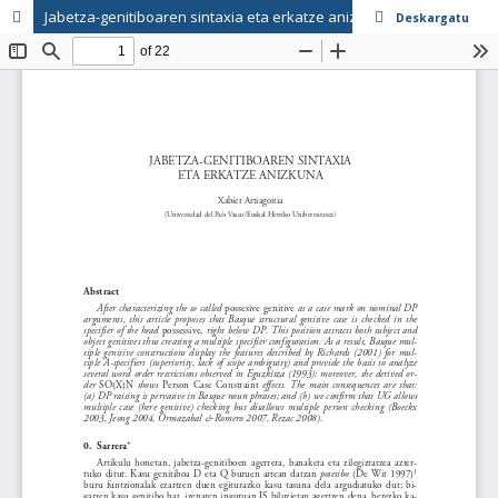
Jabetza-genitiboaren sintaxia eta erkatze anizkuna
Deskargatu