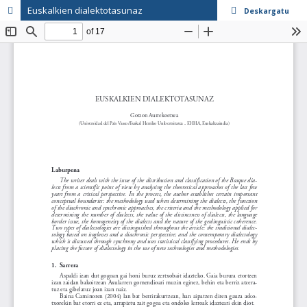
Euskalkien dialektotasunaz
Deskargatu