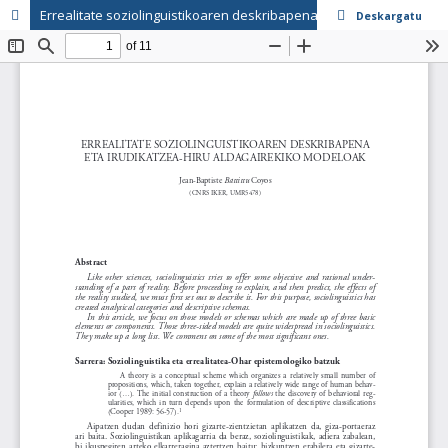
Errealitate soziolinguistikoaren deskribapena eta irudikatzea-hiru aldagairekiko modeloak
Deskargatu