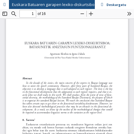
Euskara Batuaren garapen lexiko-diskurtsiboa: batasunetik aniztasun funtzionalerantz
Deskargatu