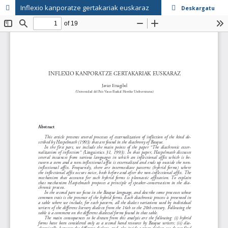
Inflexio kanporatze gertakariak euskaraz
Deskargatu