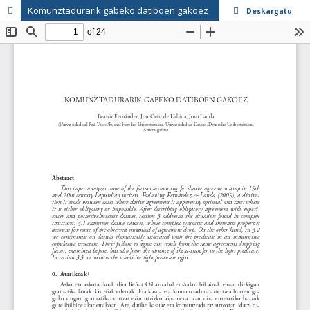
Komunztadurarik gabeko datiboen gakoez
Deskargatu