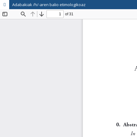
Adabakiak /h/-aren balio etimologikoaz