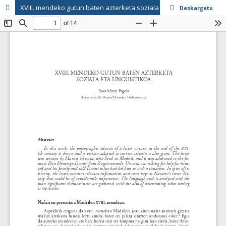
XVIII. mendeko gutun baten azterketa soziala eta linguistikoa
Deskargatu