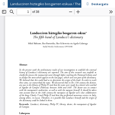
Landucciren hiztegiko bosgarren eskua / The fifth hand of Landucci's dictionary
Deskargatu