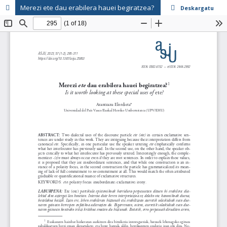
Merezi ete dau erabilera hauei begiratzea?
Deskargatu