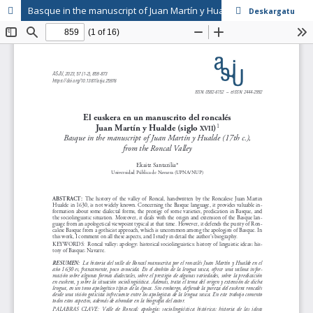
Basque in the manuscript of Juan Martín y Hualde (17th c.), from the Roncal Valley / El euskera en un manuscrito del roncalés Juan Martín y Hualde (s. XVII)
Deskargatu