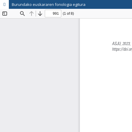
Burundako euskararen fonologia egitura