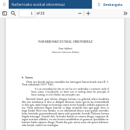
Nafarroako euskal oikonimiaz
Deskargatu