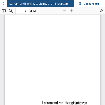
Larramendiren hiztegigintzaren inguruan
Deskargatu