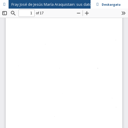
Fray José de Jesús María Araquistain: sus datos biográficos y sus escritos
Deskargatu