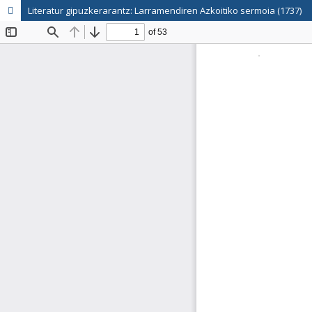
Literatur gipuzkerarantz: Larramendiren Azkoitiko sermoia (1737)