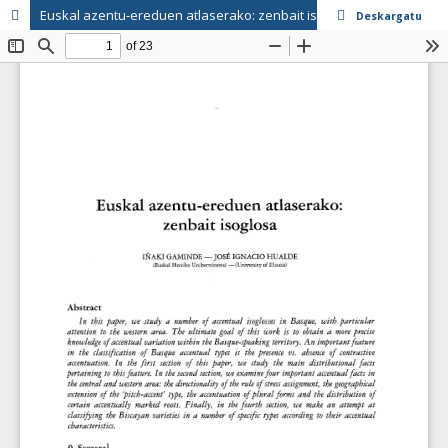
Euskal azentu-ereduen atlaserako: zenbait isoglosa
Deskargatu