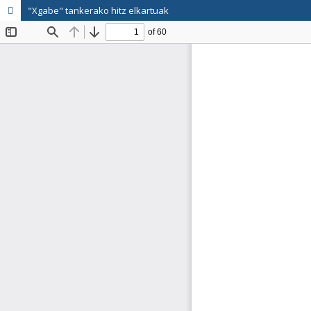
"Xgabe" tankerako hitz elkartuak