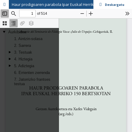
Haur prodigoaren parabola Ipar Euskal Herriko 150 bertsiotan. Edizioa
Deskargatu