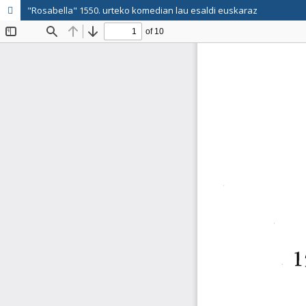
"Rosabella" 1550. urteko komedian lau esaldi euskaraz