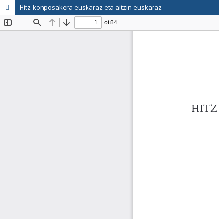
Hitz-konposakera euskaraz eta aitzin-euskaraz