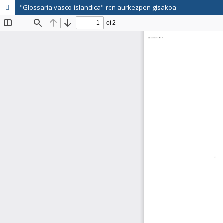
"Glossaria vasco-islandica"-ren aurkezpen gisakoa