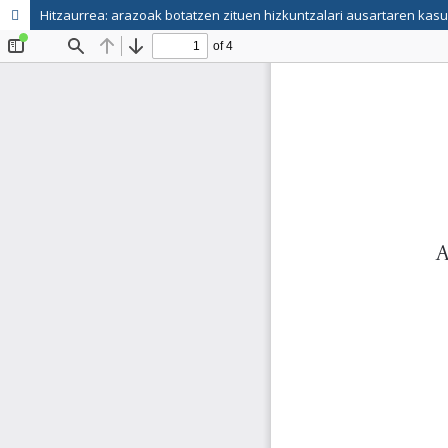
Hitzaurrea: arazoak botatzen zituen hizkuntzalari ausartaren kas