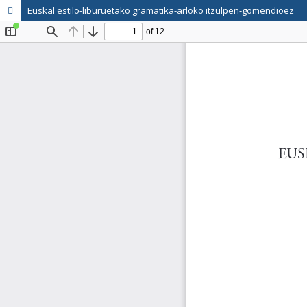
Euskal estilo-liburuetako gramatika-arloko itzulpen-gomendioez