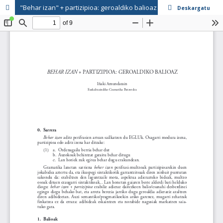
"Behar izan" + partizipioa: geroaldiko balioaz
Deskargatu