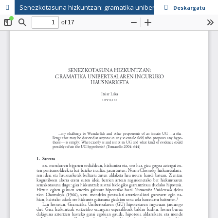
Senezkotasuna hizkuntzan: gramatika unibertsalaren inguruko hausnarketa
Deskargatu