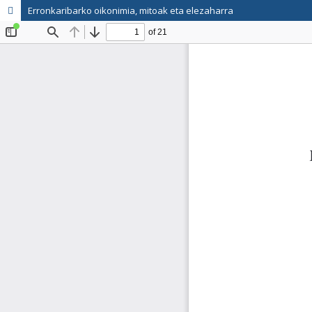
Erronkaribarko oikonimia, mitoak eta elezaharra