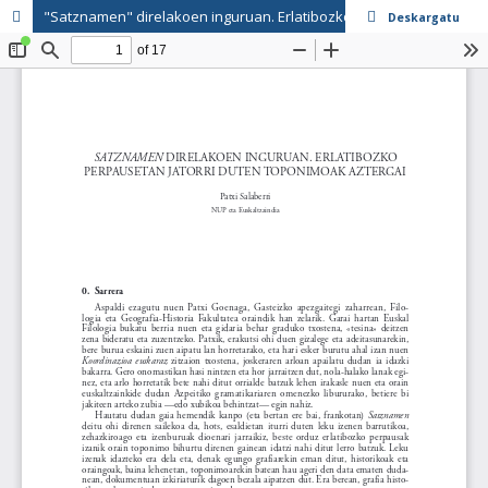
"Satznamen" direlakoen inguruan. Erlatibozko perpausetan jatorri duten toponimoak aztergai
Deskargatu