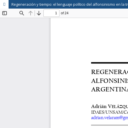
Regeneración y tiempo: el lenguaje político del alfonsinismo en la 