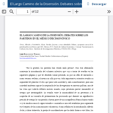
El Largo Camino de la Disensión. Debates sobre los Partidos en el México decimonónico
Descargar