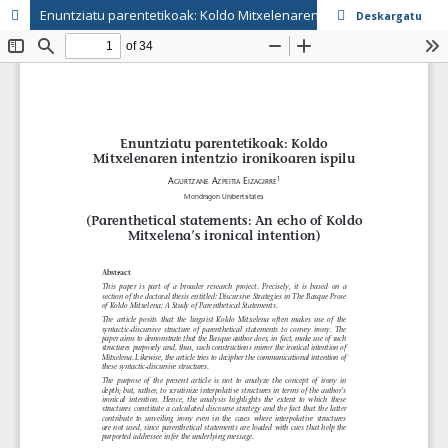
Enuntziatu parentetikoak: Koldo Mitxelenaren intentzio ironikoaren ispilu
Deskargatu