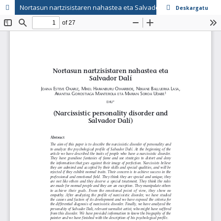
Nortasun nartzisistaren nahastea eta Salvador Dalí
Deskargatu