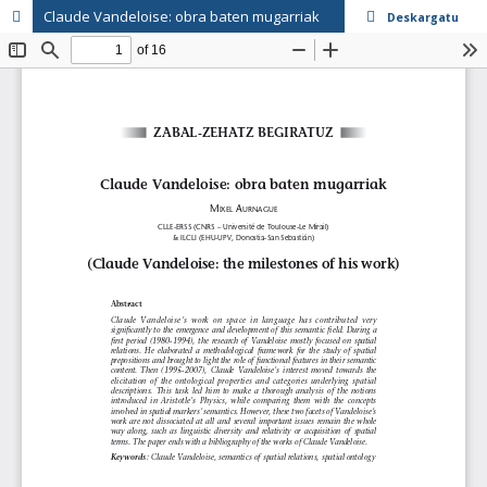
Claude Vandeloise: obra baten mugarriak
Deskargatu