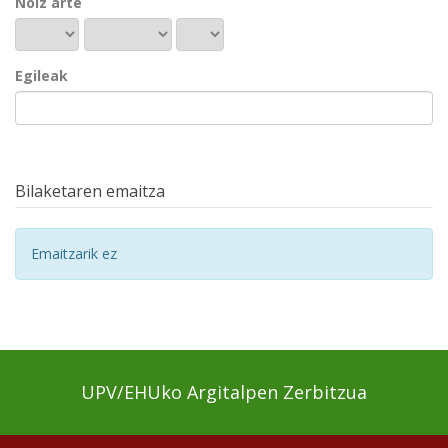
Noiz arte
Egileak
Bilaketaren emaitza
Emaitzarik ez
UPV/EHUko Argitalpen Zerbitzua