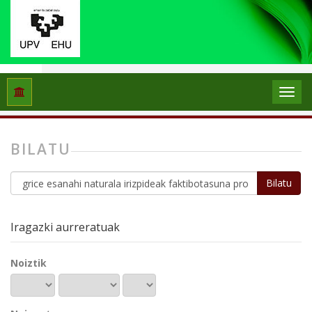
Hasiera
Bilatu
BILATU
Bilatu
artikuluetan
Iragazki aurreratuak
Noiztik