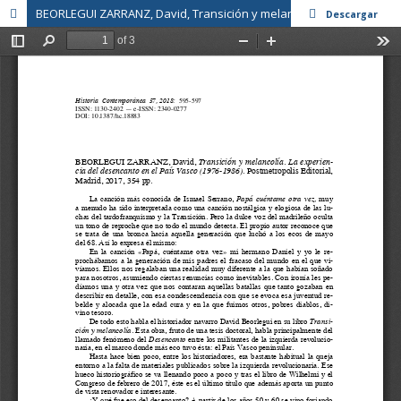
BEORLEGUI ZARRANZ, David, Transición y melancolía. La experiencia del desencanto en el País Vasco (1976-1986). Postmetropolis Editorial, Madrid, 2017.
Descargar