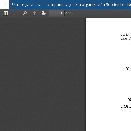
Estrategia vietnamita, tupamara y de la organización Septiembre Neg