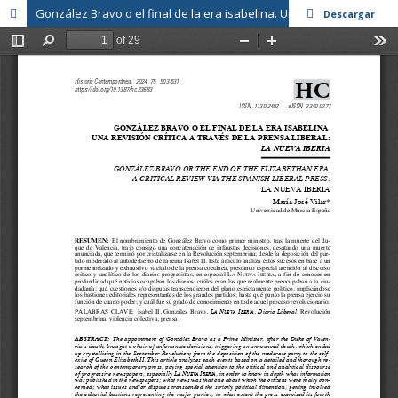
González Bravo o el final de la era isabelina. Una revisión crítica a través de la prensa liberal: La Nueva Iberia
Descargar