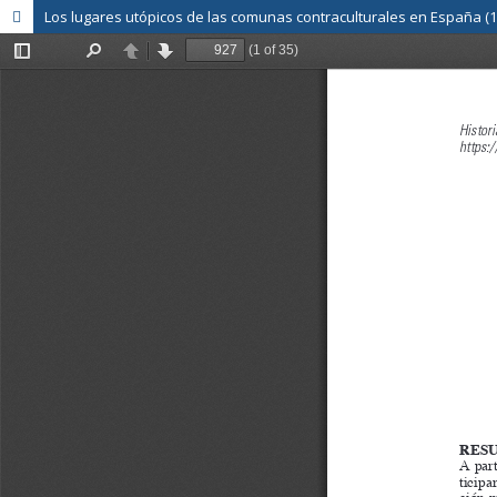
Los lugares utópicos de las comunas contraculturales en España (1