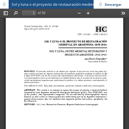
Sol y luna o el proyecto de restauración medieval en la Argentina del siglo XX
Descargar