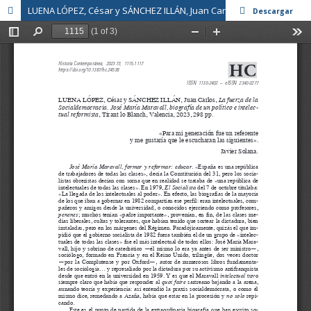
LUENA LÓPEZ, César y SÁNCHEZ ILLÁN, Juan Carlos, La fuerza de la Socialdemocracia. José María Maravall, biografía de un político e intelectual reformista, Tirant lo Blanch, Valencia, 2023, 298 pp.
Descargar