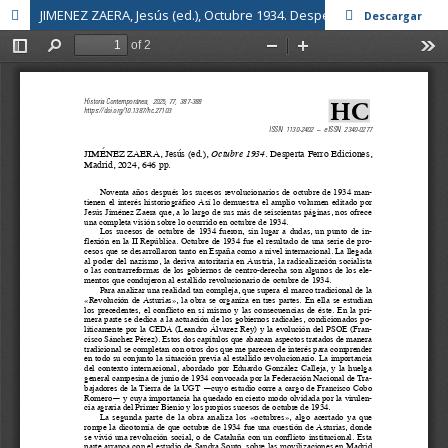
JIMENEZ ZAERA, Jesús (ed.), Octubre 1934. Desperta Ferro Ediciones, Madrid, 2024, 646 pp.
Descargar