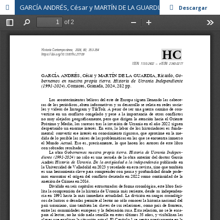
GARCÍA ANDRÉS, César y MARTÍN DE LA GUARDIA, Ricardo, Gobernemos en nuestra propia tierra. Historia de Ucrania Independiente (1991-2024), Comares, Granada, 2024, 282 pp.
Descargar