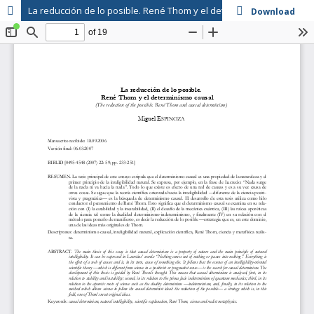
La reducción de lo posible. René Thom y el determinismo causal
Download