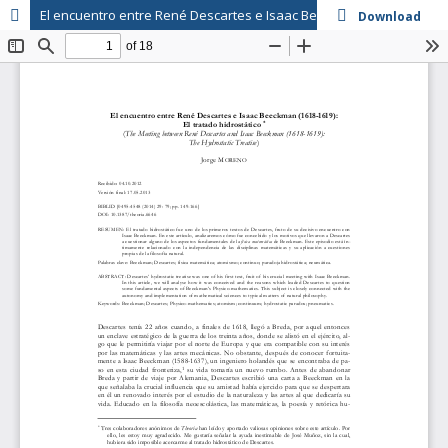
El encuentro entre René Descartes e Isaac Beeckman (1618-1619): El tratado hidrostático
Download