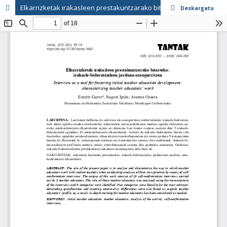
Elkarrizketak irakasleen prestakuntzarako bitarteko: irakasle-bideratzaileen jarduna ezaugarritzen
Deskargatu