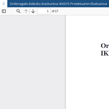
Ordenagailu bidezko ikaskuntza: IKASYS Proiektuaren Ebaluazioa