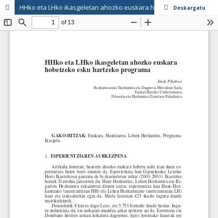
HHko eta LHko ikasgeletan ahozko euskara hobetzeko esku hartzeko programa
Deskargatu