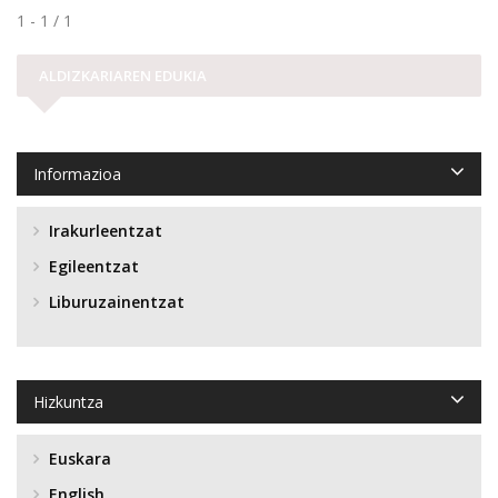
1 - 1 / 1
ALDIZKARIAREN EDUKIA
Informazioa
Irakurleentzat
Egileentzat
Liburuzainentzat
Hizkuntza
Euskara
English