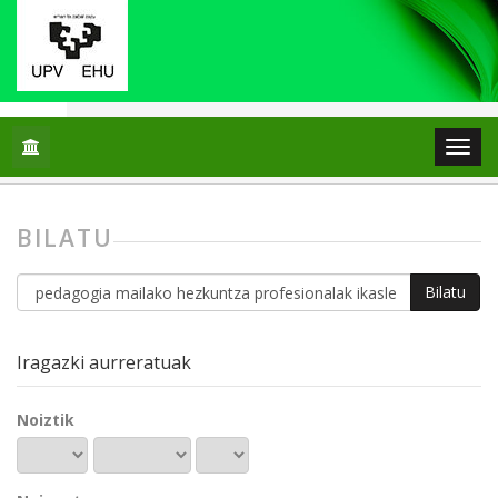
Hasiera
Bilatu
BILATU
Bilatu
artikuluetan
Iragazki aurreratuak
Noiztik