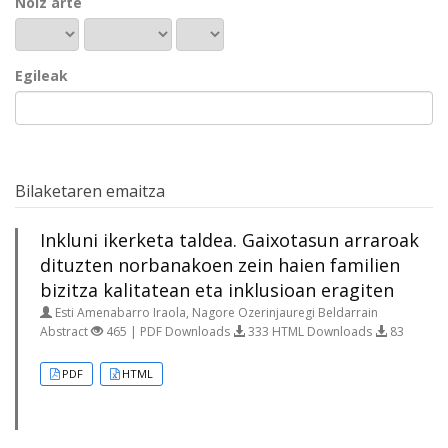
Noiz arte
Egileak
Bilaketaren emaitza
Inkluni ikerketa taldea. Gaixotasun arraroak
dituzten norbanakoen zein haien familien
bizitza kalitatean eta inklusioan eragiten
Esti Amenabarro Iraola, Nagore Ozerinjauregi Beldarrain
Abstract
465 | PDF Downloads
333 HTML Downloads
83
PDF
HTML