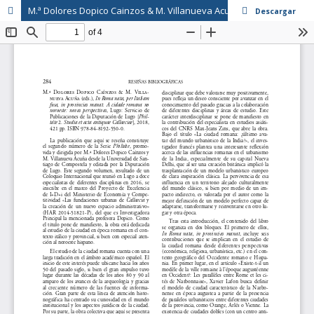
M.ª Dolores Dopico Cainzos & M. Villanueva Acuña (eds.), In Roma nata, per Italiam fusa, in provincias manat. A cidade romana no noroeste: novas perspectivas
Descargar