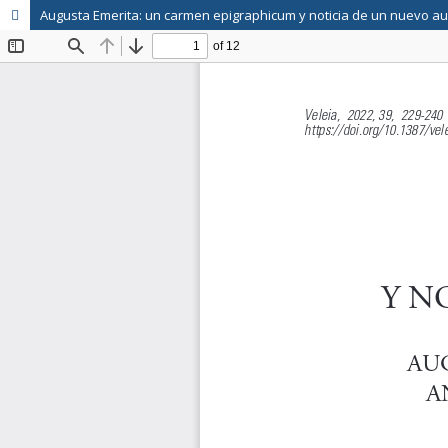
Augusta Emerita: un carmen epigraphicum y noticia de un nuevo au